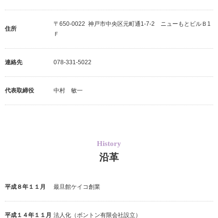
〒650-0022 神戸市中央区元町通1-7-2 ニューもとビルＢ1
住所
Ｆ
連絡先
078-331-5022
代表取締役
中村 敏一
History
沿革
平成８年１１月
最旦館ケイコ創業
平成１４年１１月
法人化（ボントン有限会社設立）