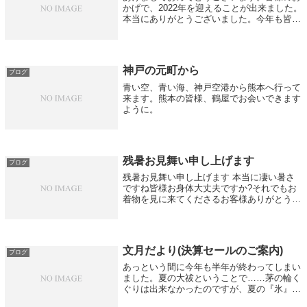
かげで、2022年を迎えることが出来ました。
本当にありがとうございました。今年も皆様
に素敵なきもの時間をお届けできるよう、頑
張ってまいります。毎年恒例の阪急うめだ本
店9階催事場へ、明日5日(水)から1...
神戸の元町から
ブログ
青い空、青い海、神戸空港から熊本へ行って
来ます。熊本の皆様、鶴屋でお会いできます
ように。
残暑お見舞い申し上げます
ブログ
残暑お見舞い申し上げます 本当に凄い暑さ
ですね皆様お身体大丈夫ですか?それでもお
着物を見に来てくださるお客様ありがとうご
ざいますさて、今日から帰省の方もたくさん
いらっしゃいますね最旦館のお休みは12日
（月）～21日（水）まで長くいただきます...
文月だより(決算セールのご案内)
ブログ
あっという間に今年も半年が終わってしまい
ました。夏の大祓ということで……茅の輪く
ぐりは出来なかったのですが、夏の『氷』を
かたどった水無月を先月のうちに頂きまし