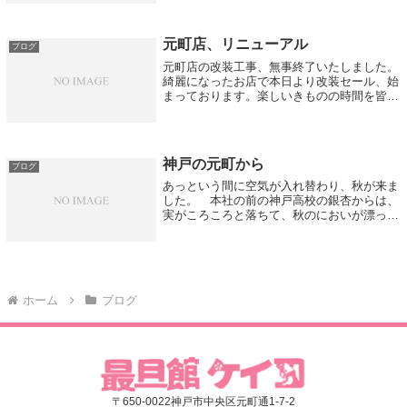
た。その時季ならではの美しさを先取りする
ことで、もうすぐ来る季節を楽しみにする。
着...
元町店、リニューアル
ブログ
元町店の改装工事、無事終了いたしました。
綺麗になったお店で本日より改装セール、始
まっております。楽しいきものの時間を皆様
にお届けできますよう、気持ち新たに、また
頑張ってまいりたいと思います。これまでの
落ち着いた雰囲気はそのままに、大事なと
こ...
神戸の元町から
ブログ
あっという間に空気が入れ替わり、秋が来ま
した。 本社の前の神戸高校の銀杏からは、
実がころころと落ちて、秋のにおいが漂って
います。 たんすを開けてみようかな…。入
っているものは分かっているけれど、それで
もうきうきします。楽しみ楽しみ。お出か
け...
ホーム
ブログ
〒650-0022神戸市中央区元町通1-7-2