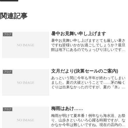
関連記事
暑中お見舞い申し上げます
ブログ
暑中お見舞い申し上げますとても厳しい暑さ
ですね皆様いかがお過ごしでしょうか？最旦
館は地下にあるのでちょっぴり涼しいですよ
是非遊びにいらしてください今夏は不定期で
お休みをいただきますご迷惑をおかけいたし
ますがよろしくお願いいたしますHPを見
て...
文月だより(決算セールのご案内)
ブログ
あっという間に今年も半年が終わってしまい
ました。夏の大祓ということで……茅の輪く
ぐりは出来なかったのですが、夏の『氷』を
かたどった水無月を先月のうちに頂きまし
た。その時季ならではの美しさを先取りする
ことで、もうすぐ来る季節を楽しみにする。
着...
梅雨はあけ……
ブログ
梅雨が明けて夏本番！例年なら海水浴、お祭
り、山歩きといろいろ心躍る時期ですが、な
かなか今年は難しいですね。現在の店内の様