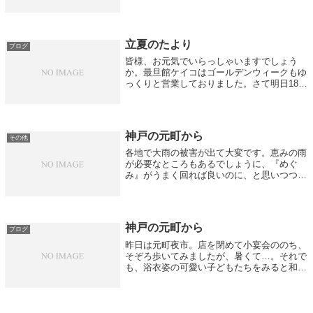
子です。おっと、小さくですが右側の鏡にス
タッフが写っておりますね。このように、し
んどくならないよう気を付けつつマスク着
用...
立夏のたより
ブログ
皆様、お元気でいらっしゃいますでしょう
か。最旦館ケイコはゴールデンウィークもゆ
っくりと営業しておりました。さて明日18日
から、「最旦館ケイコの二週間」と題しまし
て第1週 18日(水)～24日(火)は三津田啓子先
生による「きものからお洋服への...
神戸の元町から
その他
各地で大雨の被害が出て大変です。恵みの雨
が必要なところもあるでしょうに、『めぐ
み』がうまく回れば良いのに、と思いつつ、
「早く梅雨が明けたらいいな」と勝手な事も
思うこの頃です。さて、夏、着物をお召しに
なられます？よね。今年はカジュアル夏着物
は...
神戸の元町から
ブログ
昨日は元町夜市。店を閉めて小宴会ののち、
そぞろ歩いてみましたが、暑くて…。それで
も、浴衣姿の可愛い子どもたちをみると和み
ます。はっぴを着てお餅つきなどをしている
姿はなんとも。「今日の思い出がどうぞ大人
になってもキラキラしていますように」
さ...